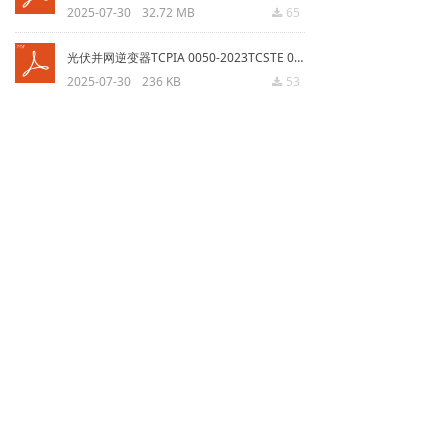
2025-07-30
32.72 MB
65
끂
光伏并网逆变器TCPIA 0050-2023TCSTE 0215-2023 ).pdf
2025-07-30
236 KB
53
끂
光伏并网逆变器TCPIA 0049-2023TCSTE 0215-2023 ) .pdf
2025-07-30
282.06 KB
53
끂
电力工程电缆设计标准 GB 50217-2018.pdf
2025-07-30
742.86 KB
59
끂
上一页
1
/
21
下一页
评论留言区
全部评论
(
1
)
把没有你想要规范文件名称及编号说出来吧，站长会尽快收集上传的。